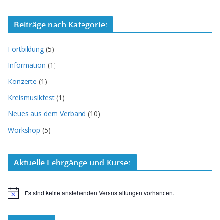
Beiträge nach Kategorie:
Fortbildung
(5)
Information
(1)
Konzerte
(1)
Kreismusikfest
(1)
Neues aus dem Verband
(10)
Workshop
(5)
Aktuelle Lehrgänge und Kurse:
Es sind keine anstehenden Veranstaltungen vorhanden.
H
i
n
w