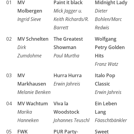
01
MV
Paint it black
Midnight Lady
Molbergen
Mick Jagger u.
Dieter
Ingrid Sieve
Keith Richards/R.
Bohlen/Marc
Barrett
Redwis
02
MV Schnelten
The Greatest
Wolfgang
Dirk
Showman
Petry Golden
Zumdohme
Paul Murtha
Hits
Franz Watz
03
MV
Hurra Hurra
Italo Pop
Markhausen
Erwin Jahreis
Classic
Melanie Benken
Erwin Jahreis
04
MV Wachtum
Viva la
Ein Leben
Marika
Woodstock
Lang
Hanneken
Johannes Teuschl
Fäaschtbänkler
05
FWK
PUR Party-
Sweet