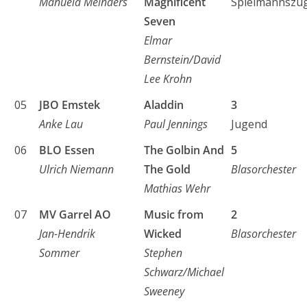
Manuela Meinders
Magnificent
Spielmannszu
Seven
Elmar
Bernstein/David
Lee Krohn
05
JBO Emstek
Aladdin
3
Anke Lau
Paul Jennings
Jugend
06
BLO Essen
The Golbin And
5
Ulrich Niemann
The Gold
Blasorchester
Mathias Wehr
07
MV Garrel AO
Music from
2
Jan-Hendrik
Wicked
Blasorchester
Sommer
Stephen
Schwarz/Michael
Sweeney