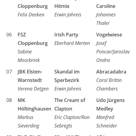
Cloppenburg
Hitmix
Caroline
Felix Deeken
Erwin Jahreis
Johannes
Thaler
06
FSZ
Irish Party
Vogelwiese
Cloppenburg
Eberhard Merten
Josef
Sabine
Poncar/Jaroslav
Moorbrink
Ondra
07
JBK Elsten-
Skandal im
Abracadabra
Warnstedt
Sperbezirk
Carol Brittin
Verena Detgen
Erwin Jahreis
Chambers
08
MK
The Cream of
Udo Jürgens
Höltinghausen
Clapton
Medley
Markus
Eric Clapton/Ron
Manfred
Sieverding
Sebregts
Schneider