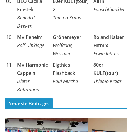
09
BLO Cäcilia
80er KULT(tour)
All in
Emstek
2
Fäaschtbänkler
Benedikt
Thiemo Kraas
Deeken
10
MV Peheim
Grönemeyer
Roland Kaiser
Ralf Dinklage
Wolfgang
Hitmix
Wössner
Erwin Jahreis
11
MV Harmonie
Eigthies
80er
Cappeln
Flashback
KULT(tour)
Dieter
Paul Murtha
Thiemo Kraas
Bührmann
Neueste Beiträge: