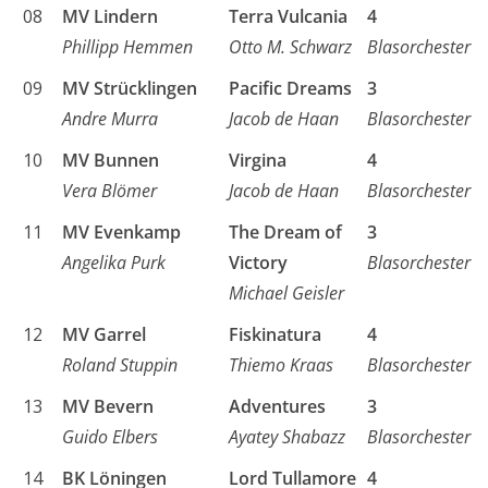
08
MV Lindern
Terra Vulcania
4
Phillipp Hemmen
Otto M. Schwarz
Blasorchester
09
MV Strücklingen
Pacific Dreams
3
Andre Murra
Jacob de Haan
Blasorchester
10
MV Bunnen
Virgina
4
Vera Blömer
Jacob de Haan
Blasorchester
11
MV Evenkamp
The Dream of
3
Angelika Purk
Victory
Blasorchester
Michael Geisler
12
MV Garrel
Fiskinatura
4
Roland Stuppin
Thiemo Kraas
Blasorchester
13
MV Bevern
Adventures
3
Guido Elbers
Ayatey Shabazz
Blasorchester
14
BK Löningen
Lord Tullamore
4