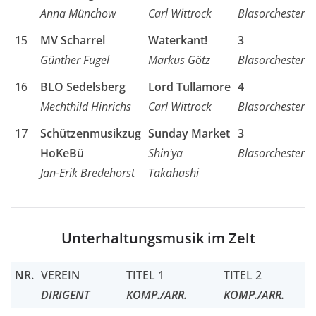
Anna Münchow
Carl Wittrock
Blasorchester
15
MV Scharrel
Waterkant!
3
Günther Fugel
Markus Götz
Blasorchester
16
BLO Sedelsberg
Lord Tullamore
4
Mechthild Hinrichs
Carl Wittrock
Blasorchester
17
Schützenmusikzug
Sunday Market
3
HoKeBü
Shin'ya
Blasorchester
Jan-Erik Bredehorst
Takahashi
Unterhaltungsmusik im Zelt
NR.
VEREIN
TITEL 1
TITEL 2
DIRIGENT
KOMP./ARR.
KOMP./ARR.