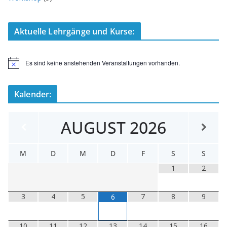
Aktuelle Lehrgänge und Kurse:
Es sind keine anstehenden Veranstaltungen vorhanden.
H
i
n
w
Kalender:
e
i
s
AUGUST
2026
M
D
M
D
F
S
S
1
2
3
4
5
7
8
9
6
10
11
12
13
14
15
16