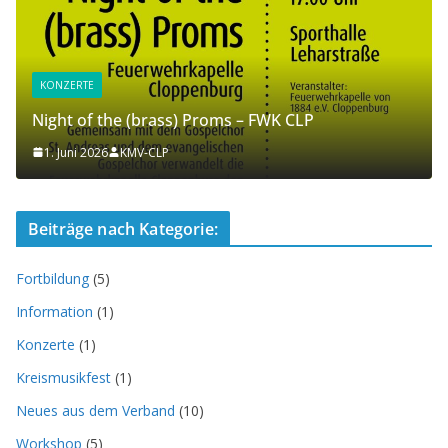
KONZERTE
Night of the (brass) Proms – FWK CLP
1. Juni 2026
KMV-CLP
Beiträge nach Kategorie:
Fortbildung
(5)
Information
(1)
Konzerte
(1)
Kreismusikfest
(1)
Neues aus dem Verband
(10)
Workshop
(5)